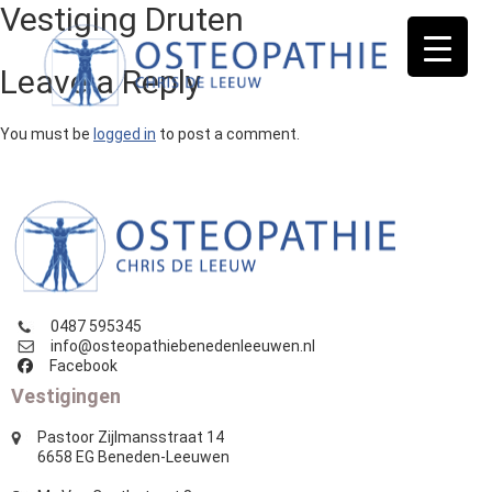
Vestiging Druten
Leave a Reply
You must be
logged in
to post a comment.
osteopathie
benedenleeuwen
0487 595345
info@osteopathiebenedenleeuwen.nl
Facebook
Vestigingen
Pastoor Zijlmansstraat 14
6658 EG Beneden-Leeuwen