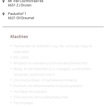
Mr. Van Coothstraat 8a
6651 ZJ Druten
Paulushof 1
6621 CH Dreumel
Klachten
Pijnklachten en stijfheid in rug, nek, schouder, heup en
ledematen
RSI, CANS
Whiplash en verwante post-traumatische klachten
Maag- en darmklachten,(o.a. maagpijn, zuurbranden,
obstipatie, spastisch colon)
Chronische blaas- of nierbekkenontsteking
Klachten van littekenweefsel na (buik)operaties
Hoofdpijn en migraine
(Chronische) vermoeidheidsklachten
Fibromyalgie