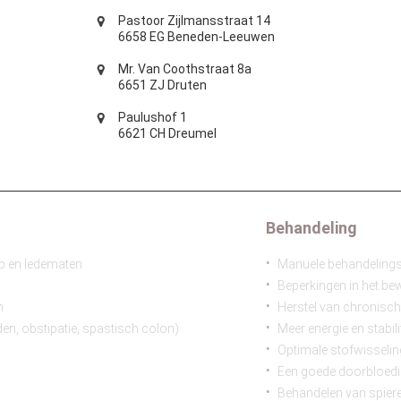
Pastoor Zijlmansstraat 14
6658 EG Beneden-Leeuwen
Mr. Van Coothstraat 8a
6651 ZJ Druten
Paulushof 1
6621 CH Dreumel
Behandeling
eup en ledematen
Manuele behandelings
Beperkingen in het b
n
Herstel van chronisch
en, obstipatie, spastisch colon)
Meer energie en stabili
Optimale stofwisselin
Een goede doorbloedi
Behandelen van spiere