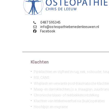
benedenleeuwen
0487 595345
info@osteopathiebenedenleeuwen.nl
Facebook
Klachten
Pijnklachten en stijfheid in rug, nek, schouder, h
RSI, CANS
Whiplash en verwante post-traumatische klachte
Maag- en darmklachten,(o.a. maagpijn, zuurbrand
Chronische blaas- of nierbekkenontsteking
Klachten van littekenweefsel na (buik)operaties
Hoofdpijn en migraine