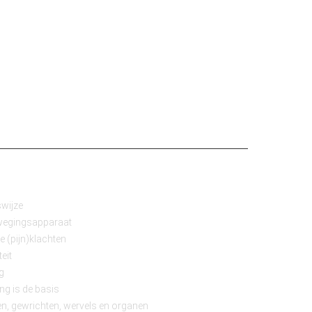
wijze
ewegingsapparaat
e (pijn)klachten
teit
g
ng is de basis
n, gewrichten, wervels en organen